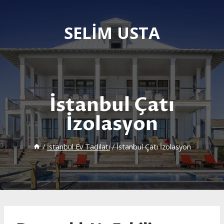
Skip
to
SELIM USTA
content
İstanbul Çatı
İzolasyon
/
İstanbul Ev Tadilatı
/
İstanbul Çatı İzolasyon