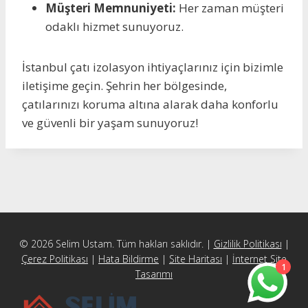
Müşteri Memnuniyeti:
Her zaman müşteri
odaklı hizmet sunuyoruz.
İstanbul çatı izolasyon ihtiyaçlarınız için bizimle
iletişime geçin. Şehrin her bölgesinde,
çatılarınızı koruma altına alarak daha konforlu
ve güvenli bir yaşam sunuyoruz!
© 2026 Selim Ustam. Tüm hakları saklıdır. |
Gizlilik Politikası
|
Çerez Politikası
|
Hata Bildirme
|
Site Haritası
|
İnternet Site
1
Tasarımı